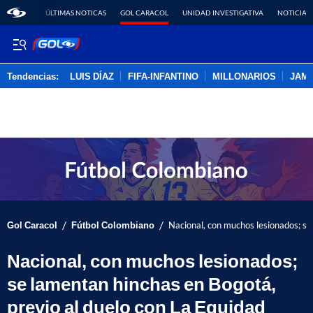
ÚLTIMAS NOTICAS
GOL CARACOL
UNIDAD INVESTIGATIVA
NOTICIAS
Tendencias:
LUIS DÍAZ
FIFA-INFANTINO
MILLONARIOS
JAM
PUBLICIDAD
/
/
Gol Caracol
Fútbol Colombiano
Nacional, con muchos lesionados; se
Nacional, con muchos lesionados;
se lamentan hinchas en Bogotá,
previo al duelo con La Equidad