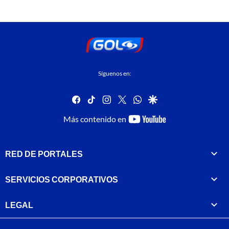
Síguenos en:
facebook
tiktok
instagram
twitter
whatsapp
google
youtube-
Más contenido en
footer
RED DE PORTALES
SERVICIOS CORPORATIVOS
LEGAL