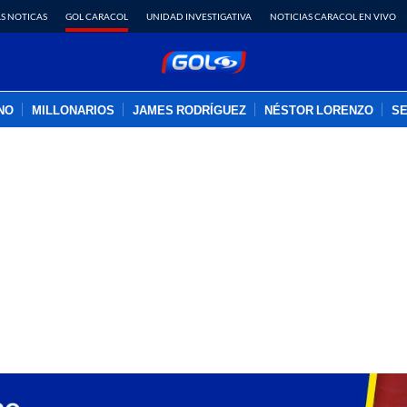
S NOTICAS
GOL CARACOL
UNIDAD INVESTIGATIVA
NOTICIAS CARACOL EN VIVO
INO
MILLONARIOS
JAMES RODRÍGUEZ
NÉSTOR LORENZO
SE
PUBLICIDAD