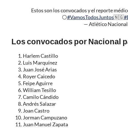
Estos son los convocados y el reporte médico
⚪️
#VamosTodosJuntos
🇳🇬
#
— Atlético Nacional
Los convocados por Nacional pa
Harlem Castillo
Luis Marquínez
Juan José Arias
Royer Caicedo
Feipe Aguirre
William Tesillo
Camilo Cándido
Andrés Salazar
Joan Castro
Jorman Campuzano
Juan Manuel Zapata