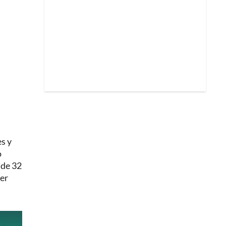
es y
o
 de 32
der