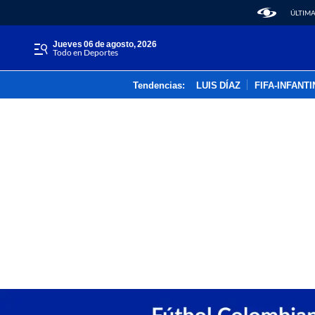
ÚLTIMA
jueves 06 de agosto, 2026
Todo en Deportes
Tendencias:
LUIS DÍAZ
FIFA-INFANT