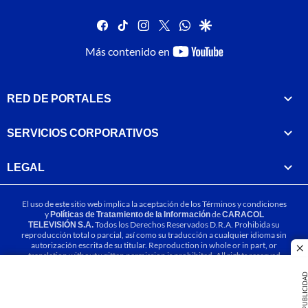
facebook
tiktok
instagram
twitter
whatsapp
google
youtube-
Más contenido en
footer
RED DE PORTALES
SERVICIOS CORPORATIVOS
LEGAL
El uso de este sitio web implica la aceptación de los
Términos y condiciones
y
Políticas de Tratamiento de la Información
de
CARACOL
TELEVISIÓN S.A.
Todos los Derechos Reservados D.R.A. Prohibida su
reproducción total o parcial, así como su traducción a cualquier idioma sin
autorización escrita de su titular. Reproduction in whole or in part, or
cl
translation without written permission is prohibited. All rights reserved
2025.
PUBLICIDA
MIEMBRO DE: