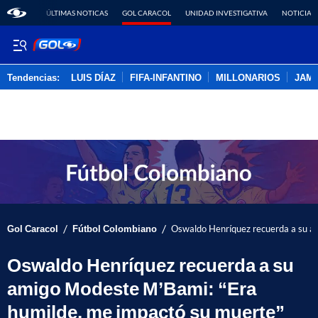
ÚLTIMAS NOTICAS
GOL CARACOL
UNIDAD INVESTIGATIVA
NOTICIAS
Tendencias:
LUIS DÍAZ
FIFA-INFANTINO
MILLONARIOS
JAM
PUBLICIDAD
/
/
Gol Caracol
Fútbol Colombiano
Oswaldo Henríquez recuerda a su a
Oswaldo Henríquez recuerda a su
amigo Modeste M’Bami: “Era
humilde, me impactó su muerte”