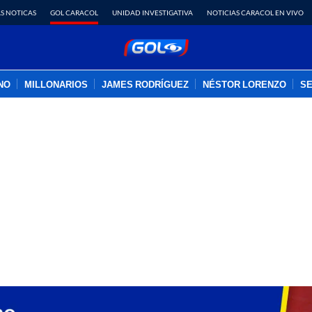
S NOTICAS
GOL CARACOL
UNIDAD INVESTIGATIVA
NOTICIAS CARACOL EN VIVO
INO
MILLONARIOS
JAMES RODRÍGUEZ
NÉSTOR LORENZO
SE
PUBLICIDAD