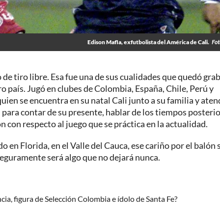
Edison Mafla, exfutbolista del América de Cali.
Fot
de tiro libre. Esa fue una de sus cualidades que quedó gra
ro país. Jugó en clubes de Colombia, España, Chile, Perú y
ien se encuentra en su natal Cali junto a su familia y aten
 para contar de su presente, hablar de los tiempos posterio
ón con respecto al juego que se práctica en la actualidad.
o en Florida, en el Valle del Cauca, ese cariño por el balón 
 seguramente será algo que no dejará nunca.
ncia, figura de Selección Colombia e ídolo de Santa Fe?