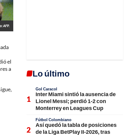
o: AFP.
bada
dió el
res a
Lo último
sigue,
Gol Caracol
Inter Miami sintió la ausencia de
Lionel Messi; perdió 1-2 con
Monterrey en Leagues Cup
Fútbol Colombiano
Así quedó la tabla de posiciones
de la Liga BetPlay II-2026, tras