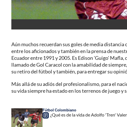
Aún muchos recuerdan sus goles de media distancia o 
entre los aficionados y también en la prensa de nuest
Ecuador entre 1991 y 2005. Es Edison 'Guigo' Mafla, qu
llamado de Gol Caracol con la amabilidad de siempre,
su retiro del fútbol y también, para entregar su opini
Más allá de su adiós del profesionalismo, para el nacid
su vida siempre ha estado en los terrenos de juego y
Fútbol Colombiano
¿Qué es de la vida de Adolfo 'Tren' Vale