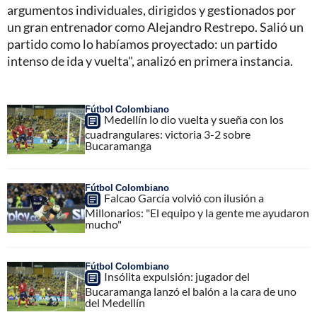
argumentos individuales, dirigidos y gestionados por
un gran entrenador como Alejandro Restrepo. Salió un
partido como lo habíamos proyectado: un partido
intenso de ida y vuelta", analizó en primera instancia.
Fútbol Colombiano
Medellín lo dio vuelta y sueña con los
cuadrangulares: victoria 3-2 sobre
Bucaramanga
Fútbol Colombiano
Falcao García volvió con ilusión a
Millonarios: "El equipo y la gente me ayudaron
mucho"
Fútbol Colombiano
Insólita expulsión: jugador del
Bucaramanga lanzó el balón a la cara de uno
del Medellín