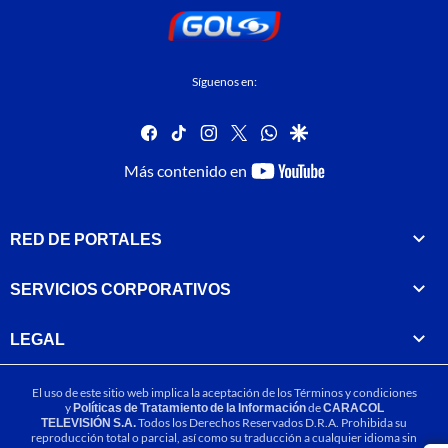
Síguenos en:
facebook
tiktok
instagram
twitter
whatsapp
google
youtube-
Más contenido en
footer
RED DE PORTALES
SERVICIOS CORPORATIVOS
LEGAL
El uso de este sitio web implica la aceptación de los
Términos y condiciones
y
Políticas de Tratamiento de la Información
de
CARACOL
TELEVISIÓN S.A.
Todos los Derechos Reservados D.R.A. Prohibida su
reproducción total o parcial, así como su traducción a cualquier idioma sin