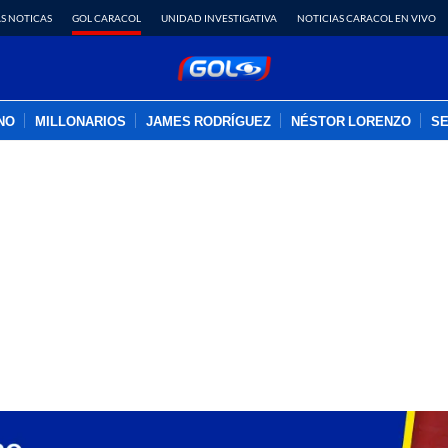
S NOTICAS
GOL CARACOL
UNIDAD INVESTIGATIVA
NOTICIAS CARACOL EN VIVO
INO
MILLONARIOS
JAMES RODRÍGUEZ
NÉSTOR LORENZO
SE
PUBLICIDAD