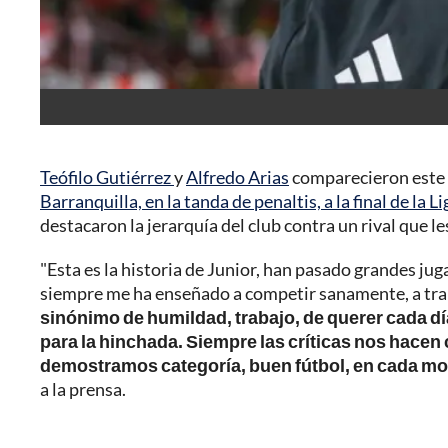
Teófilo Gutiérrez
y
Alfredo Arias
comparecieron este 
Barranquilla, en la tanda de penaltis, a la final de la 
destacaron la jerarquía del club contra un rival que l
"Esta es la historia de Junior, han pasado grandes jug
siempre me ha enseñado a competir sanamente, a traba
sinónimo de humildad, trabajo, de querer cada dí
para la hinchada. Siempre las críticas nos hacen 
demostramos categoría, buen fútbol, en cada mo
a la prensa.