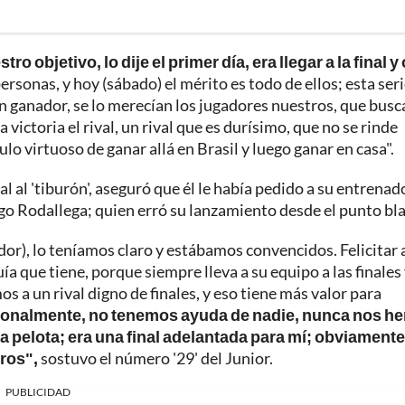
ro objetivo, lo dije el primer día, era llegar a la final y 
ersonas, y hoy (sábado) el mérito es todo de ellos; esta ser
un ganador, se lo merecían los jugadores nuestros, que bus
a victoria el rival, un rival que es durísimo, que no se rinde
o virtuoso de ganar allá en Brasil y luego ganar en casa".
final al 'tiburón', aseguró que él le había pedido a su entrenad
go Rodallega; quien erró su lanzamiento desde el punto bl
rador), lo teníamos claro y estábamos convencidos. Felicitar 
quía que tiene, porque siempre lleva a su equipo a las finales
 a un rival digno de finales, y eso tiene más valor para
ionalmente, no tenemos ayuda de nadie, nunca nos h
a pelota; era una final adelantada para mí; obviamente
tros",
sostuvo el número '29' del Junior.
PUBLICIDAD