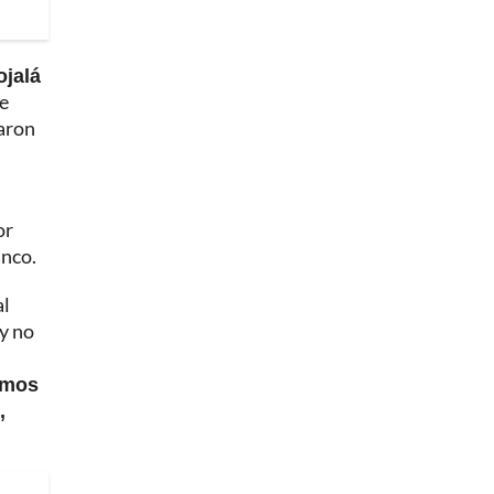
ojalá
ie
caron
or
anco.
al
 y no
emos
,