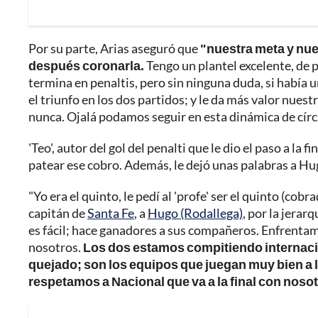
Por su parte, Arias aseguró que
"nuestra meta y nuest
después coronarla.
Tengo un plantel excelente, de p
termina en penaltis, pero sin ninguna duda, si había 
el triunfo en los dos partidos; y le da más valor nuestr
nunca. Ojalá podamos seguir en esta dinámica de círcul
'Teo', autor del gol del penalti que le dio el paso a la 
patear ese cobro. Además, le dejó unas palabras a Hu
"Yo era el quinto, le pedí al 'profe' ser el quinto (cob
capitán de
Santa Fe
, a
Hugo (Rodallega)
, por la jerar
es fácil; hace ganadores a sus compañeros. Enfrentamos
nosotros.
Los dos estamos compitiendo internac
quejado; son los equipos que juegan muy bien a l
respetamos a Nacional que va a la final con noso