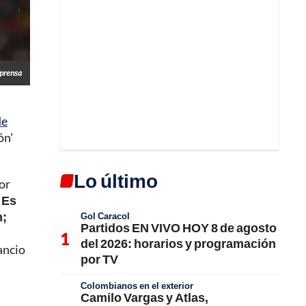
lprensa
de
ón'
Lo último
ior
.
Es
n;
Gol Caracol
Partidos EN VIVO HOY 8 de agosto
del 2026: horarios y programación
ancio
por TV
Colombianos en el exterior
Camilo Vargas y Atlas,