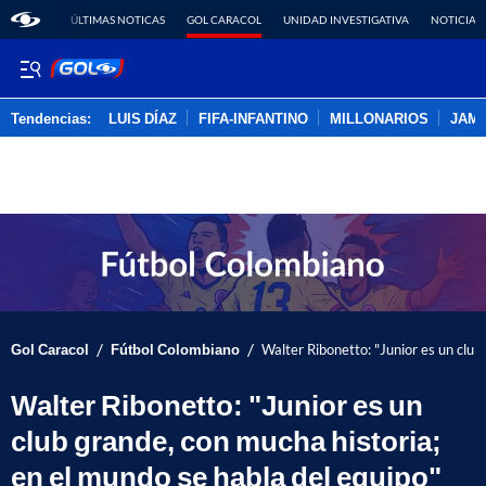
ÚLTIMAS NOTICAS
GOL CARACOL
UNIDAD INVESTIGATIVA
NOTICIAS
Tendencias:
LUIS DÍAZ
FIFA-INFANTINO
MILLONARIOS
JAM
PUBLICIDAD
/
/
Gol Caracol
Fútbol Colombiano
Walter Ribonetto: "Junior es un club
Walter Ribonetto: "Junior es un
club grande, con mucha historia;
en el mundo se habla del equipo"