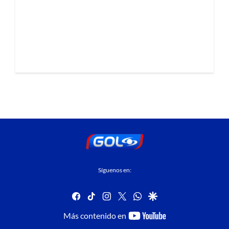
Síguenos en:
facebook
tiktok
instagram
twitter
whatsapp
google
youtube-
Más contenido en
footer