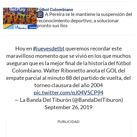
Fútbol Colombiano
A Pereira se le mantiene la suspensión del
reconocimiento deportivo; a solucionar
pronto sus líos
Hoy en
#juevesdetbt
queremos recordar este
maravilloso momento que se vivió en los que muchos
aseguran que es la mejor final de la historia del fútbol
Colombiano. Walter Ribonetto anota el GOL del
empate parcial al minuto 88 del partido de vuelta, del
torneo clausura del año 2004
pic.twitter.com/qJ04V5CP94
— La Banda Del Tiburón (@BandaDelTiburon)
September 26, 2019
PUBLICIDAD