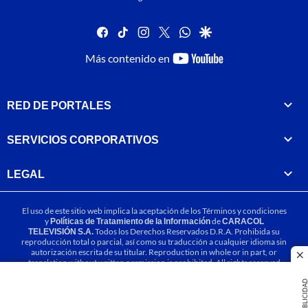
facebook
tiktok
instagram
twitter
whatsapp
google
youtube-
Más contenido en
footer
RED DE PORTALES
SERVICIOS CORPORATIVOS
LEGAL
El uso de este sitio web implica la aceptación de los
Términos y condiciones
y
Políticas de Tratamiento de la Información
de
CARACOL
TELEVISIÓN S.A.
Todos los Derechos Reservados D.R.A. Prohibida su
reproducción total o parcial, así como su traducción a cualquier idioma sin
autorización escrita de su titular. Reproduction in whole or in part, or
cl
translation without written permission is prohibited. All rights reserved
2025.
PUBLICIDA
MIEMBRO DE: