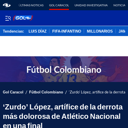
ÚLTIMAS NOTICAS
GOL CARACOL
UNIDAD INVESTIGATIVA
NOTICIAS
Tendencias:
LUIS DÍAZ
FIFA-INFANTINO
MILLONARIOS
JAM
PUBLICIDAD
/
/
Gol Caracol
Fútbol Colombiano
‘Zurdo’ López, artífice de la derrota
‘Zurdo’ López, artífice de la derrota
más dolorosa de Atlético Nacional
en una final