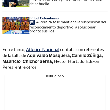
dejar huella
Fútbol Colombiano
A Pereira se le mantiene la suspensión del
reconocimiento deportivo; a solucionar
pronto sus líos
Entre tanto,
Atlético Nacional
contaba con referentes
de la talla de
Aquivaldo Mosquera, Camilo Zúñiga,
Mauricio ‘Chicho’ Serna,
Héctor Hurtado, Edixon
Perea, entre otros.
PUBLICIDAD