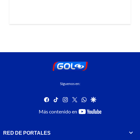
Síguenos en:
facebook
tiktok
instagram
twitter
whatsapp
google
youtube-
Más contenido en
footer
RED DE PORTALES