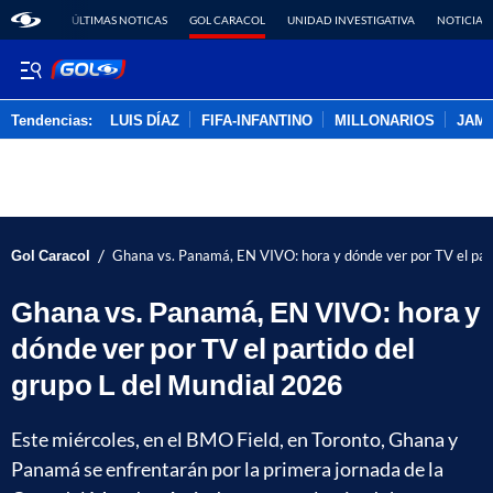
ÚLTIMAS NOTICAS
GOL CARACOL
UNIDAD INVESTIGATIVA
NOTICIAS
Tendencias:
LUIS DÍAZ
FIFA-INFANTINO
MILLONARIOS
JAM
PUBLICIDAD
/
Gol Caracol
Ghana vs. Panamá, EN VIVO: hora y dónde ver por TV el par
Ghana vs. Panamá, EN VIVO: hora y
dónde ver por TV el partido del
grupo L del Mundial 2026
Este miércoles, en el BMO Field, en Toronto, Ghana y
Panamá se enfrentarán por la primera jornada de la