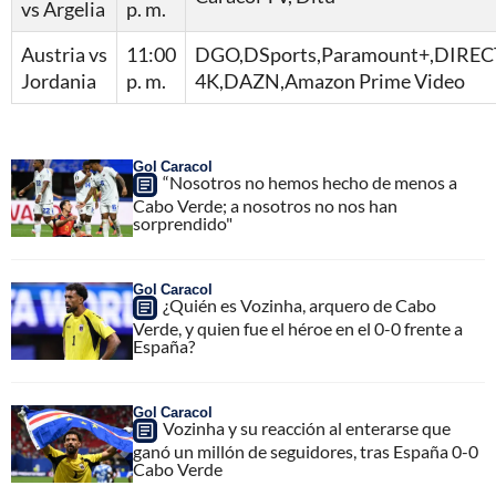
vs Argelia
p. m.
Austria vs
11:00
DGO,DSports,Paramount+,DIRE
Jordania
p. m.
4K,DAZN,Amazon Prime Video
Gol Caracol
“Nosotros no hemos hecho de menos a
Cabo Verde; a nosotros no nos han
sorprendido"
Gol Caracol
¿Quién es Vozinha, arquero de Cabo
Verde, y quien fue el héroe en el 0-0 frente a
España?
Gol Caracol
Vozinha y su reacción al enterarse que
ganó un millón de seguidores, tras España 0-0
Cabo Verde