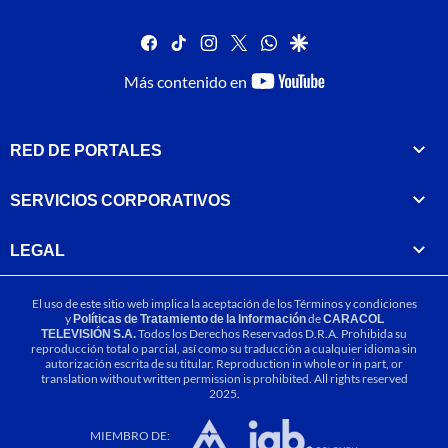
facebook
tiktok
instagram
twitter
whatsapp
google
youtube-
Más contenido en
footer
RED DE PORTALES
SERVICIOS CORPORATIVOS
LEGAL
El uso de este sitio web implica la aceptación de los
Términos y condiciones
y
Políticas de Tratamiento de la Información
de
CARACOL
TELEVISIÓN S.A.
Todos los Derechos Reservados D.R.A. Prohibida su
reproducción total o parcial, así como su traducción a cualquier idioma sin
autorización escrita de su titular. Reproduction in whole or in part, or
translation without written permission is prohibited. All rights reserved
2025.
MIEMBRO DE: