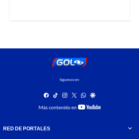
Síguenos en:
facebook
tiktok
instagram
twitter
whatsapp
google
youtube-
Más contenido en
footer
RED DE PORTALES