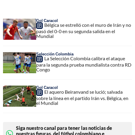
Gol Caracol
Bélgica se estrelló con el muro de Irán y no
pasó del 0-0 en su segunda salida en el
Mundial
Selección Colombia
La Selección Colombia calibra el ataque
para la segunda prueba mundialista contra RD
Congo
Gol Caracol
El aquero Beiranvand se lució; salvada
sobre la línea en el partido Irán vs. Bélgica, en
el Mundial
Siga nuestro canal para tener las noticias de
nuestras figuras, del fútbol colombiano e