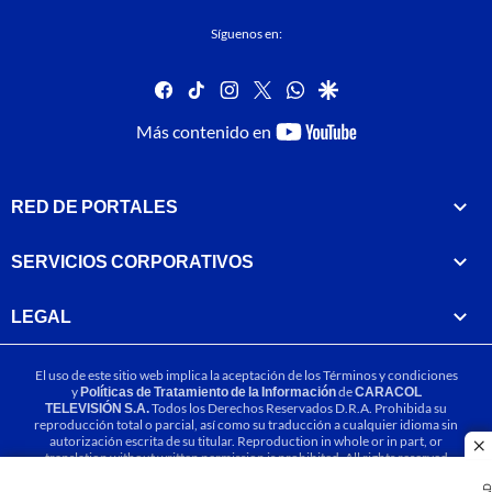
Síguenos en:
facebook
tiktok
instagram
twitter
whatsapp
google
youtube-
Más contenido en
footer
RED DE PORTALES
SERVICIOS CORPORATIVOS
LEGAL
El uso de este sitio web implica la aceptación de los
Términos y condiciones
y
Políticas de Tratamiento de la Información
de
CARACOL
TELEVISIÓN S.A.
Todos los Derechos Reservados D.R.A. Prohibida su
reproducción total o parcial, así como su traducción a cualquier idioma sin
autorización escrita de su titular. Reproduction in whole or in part, or
cl
translation without written permission is prohibited. All rights reserved
2025.