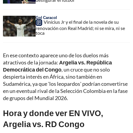
Gol Caracol
Vinícius Jr y el final de la novela de su
renovación con Real Madrid; ni se mira, ni se
toca
En ese contexto aparece uno de los duelos más
atractivos de la jornada:
Argelia vs. República
Democrática del Congo
, un cruce que no solo
despierta interés en África, sino también en
Sudamérica, ya que 'los leopardos' podrían convertirse
en un eventual rival de la Selección Colombia en la fase
de grupos del Mundial 2026.
Hora y donde ver EN VIVO,
Argelia vs. RD Congo