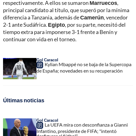
respectivamente. A ellos se sumaron
Marruecos
,
principal candidato al título, que superó por la mínima
diferencia a Tanzania, además de
Camerún
, vencedor
2-1 ante Sudáfrica.
Egipto
, por su parte, necesitó del
tiempo extra para imponerse 3-1 frente a Benín y
continuar con vida en el torneo.
Gol Caracol
Kylian Mbappé no se baja de la Supercopa
de España; novedades en su recuperación
Últimas noticias
Gol Caracol
La UEFA mira con desconfianza a Gianni
Infantino, presidente de FIFA; "intentó
desfigurar el fútbol"