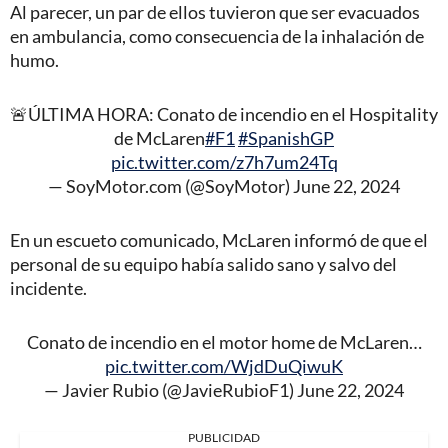
Al parecer, un par de ellos tuvieron que ser evacuados
en ambulancia, como consecuencia de la inhalación de
humo.
🚨ÚLTIMA HORA: Conato de incendio en el Hospitality
de McLaren
#F1
#SpanishGP
pic.twitter.com/z7h7um24Tq
— SoyMotor.com (@SoyMotor)
June 22, 2024
En un escueto comunicado, McLaren informó de que el
personal de su equipo había salido sano y salvo del
incidente.
Conato de incendio en el motor home de McLaren…
pic.twitter.com/WjdDuQiwuK
— Javier Rubio (@JavieRubioF1)
June 22, 2024
PUBLICIDAD