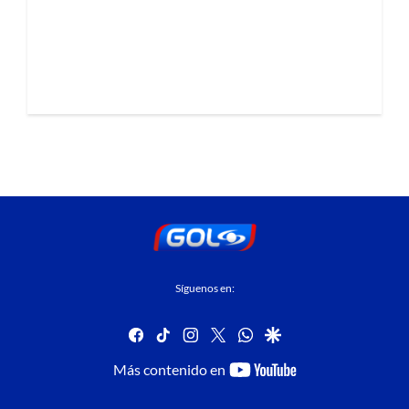
Síguenos en:
facebook
tiktok
instagram
twitter
whatsapp
google
youtube-
Más contenido en
footer