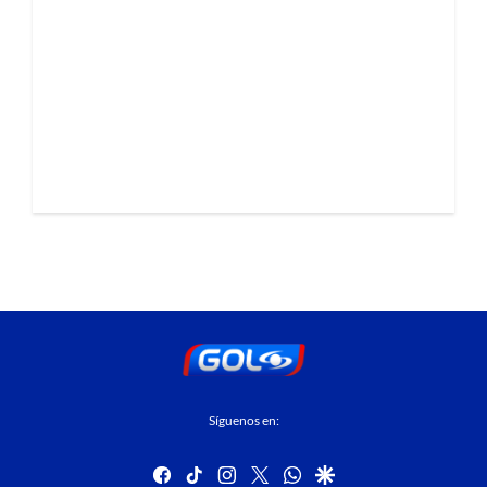
Síguenos en:
facebook
tiktok
instagram
twitter
whatsapp
google