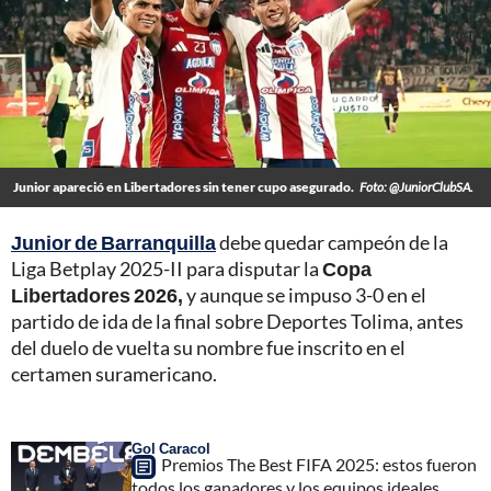
Junior apareció en Libertadores sin tener cupo asegurado.
Foto: @JuniorClubSA.
Junior de Barranquilla
debe quedar campeón de la
Liga Betplay 2025-II para disputar la
Copa
Libertadores 2026,
y aunque se impuso 3-0 en el
partido de ida de la final sobre Deportes Tolima, antes
del duelo de vuelta su nombre fue inscrito en el
certamen suramericano.
Gol Caracol
Premios The Best FIFA 2025: estos fueron
todos los ganadores y los equipos ideales