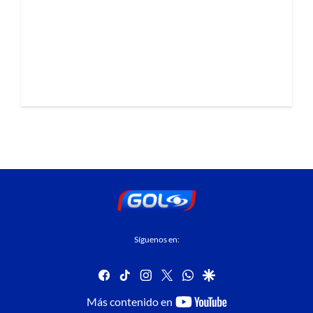
Síguenos en:
facebook
tiktok
instagram
twitter
whatsapp
google
youtube-
Más contenido en
footer