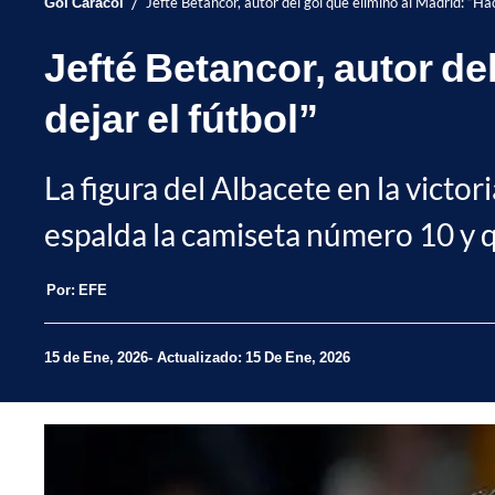
/
Gol Caracol
Jefté Betancor, autor del gol que eliminó al Madrid: “Hac
Jefté Betancor, autor de
dejar el fútbol”
La figura del Albacete en la victo
espalda la camiseta número 10 y q
Por:
EFE
15 de Ene, 2026
Actualizado: 15 De Ene, 2026