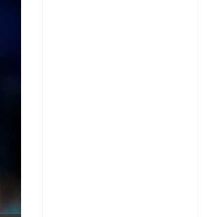
X
Whatsapp