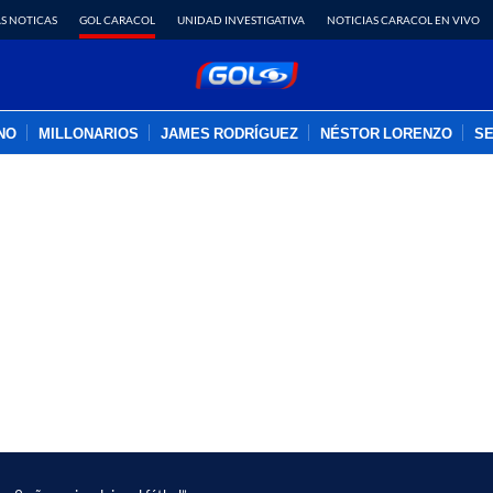
S NOTICAS
GOL CARACOL
UNIDAD INVESTIGATIVA
NOTICIAS CARACOL EN VIVO
INO
MILLONARIOS
JAMES RODRÍGUEZ
NÉSTOR LORENZO
SE
PUBLICIDAD