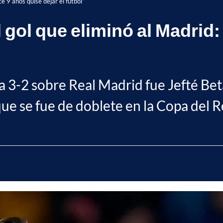
e 9 años quise dejar el fútbol”
l gol que eliminó al Madrid
ria 3-2 sobre Real Madrid fue Jefté Be
ue se fue de doblete en la Copa del R