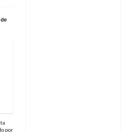
 de
sta
do por