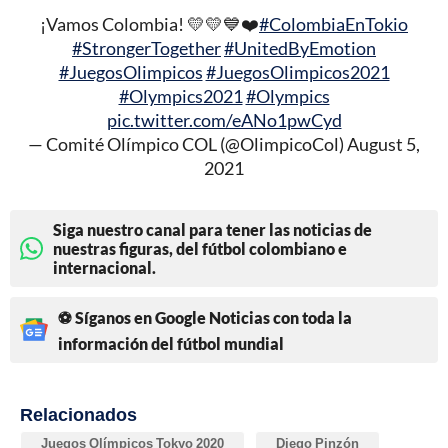
¡Vamos Colombia! 💛💛💙❤️
#ColombiaEnTokio
#StrongerTogether
#UnitedByEmotion
#JuegosOlimpicos
#JuegosOlimpicos2021
#Olympics2021
#Olympics
pic.twitter.com/eANo1pwCyd
— Comité Olímpico COL (@OlimpicoCol)
August 5,
2021
Siga nuestro canal para tener las noticias de
nuestras figuras, del fútbol colombiano e
internacional.
⚽ Síganos en Google Noticias con toda la
información del fútbol mundial
Relacionados
Juegos Olímpicos Tokyo 2020
Diego Pinzón