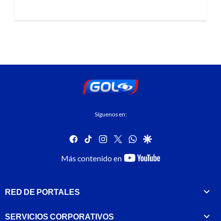
Síguenos en:
facebook
tiktok
instagram
twitter
whatsapp
google
youtube-
Más contenido en
footer
RED DE PORTALES
SERVICIOS CORPORATIVOS