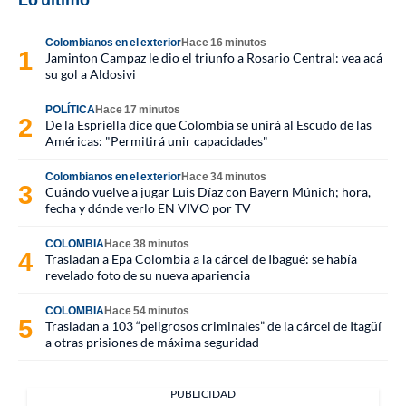
Colombianos en el exterior
Hace 16 minutos
Jaminton Campaz le dio el triunfo a Rosario Central: vea acá
su gol a Aldosivi
POLÍTICA
Hace 17 minutos
De la Espriella dice que Colombia se unirá al Escudo de las
Américas: "Permitirá unir capacidades"
Colombianos en el exterior
Hace 34 minutos
Cuándo vuelve a jugar Luis Díaz con Bayern Múnich; hora,
fecha y dónde verlo EN VIVO por TV
COLOMBIA
Hace 38 minutos
Trasladan a Epa Colombia a la cárcel de Ibagué: se había
revelado foto de su nueva apariencia
COLOMBIA
Hace 54 minutos
Trasladan a 103 “peligrosos criminales” de la cárcel de Itagüí
a otras prisiones de máxima seguridad
PUBLICIDAD