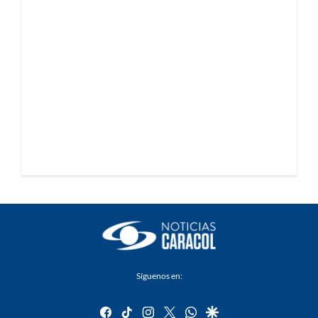
Síguenos en:
facebook
tiktok
instagram
twitter
whatsapp
google