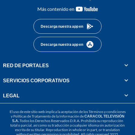
youtube-
Más contenido en
footer
Descarga nuestra app en
Descarga nuestra app en
RED DE PORTALES
SERVICIOS CORPORATIVOS
LEGAL
El uso de este sitio web implica la aceptación de los
Términos y condiciones
y
Políticas de Tratamiento de la Información
de
CARACOL TELEVISIÓN
S.A.
Todos los Derechos Reservados D.R.A. Prohibida su reproducción
total o parcial, así como su traducción a cualquier idioma sin autorización
escrita de su titular. Reproduction in whole or in part, or translation
without written permission is prohibited. All rights reserved 2025.