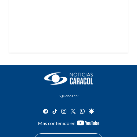
Síguenos en:
facebook
tiktok
instagram
twitter
whatsapp
google
youtube-
Más contenido en
footer