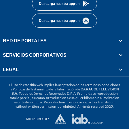
Descarga nuestra app en
Descarga nuestra app en
RED DE PORTALES
SERVICIOS CORPORATIVOS
LEGAL
El uso de este sitio web implica la aceptación de los
Términos y condiciones
y
Políticas de Tratamiento de la Información
de
CARACOL TELEVISIÓN
S.A.
Todos los Derechos Reservados D.R.A. Prohibida su reproducción
total o parcial, así como su traducción a cualquier idioma sin autorización
escrita de su titular. Reproduction in whole or in part, or translation
without written permission is prohibited. All rights reserved 2025.
MIEMBRO DE: