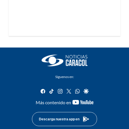
Síguenos en:
facebook
tiktok
instagram
twitter
whatsapp
google
youtube-
Más contenido en
footer
Descarga nuestra app en