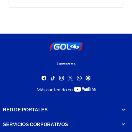
Síguenos en:
facebook
tiktok
instagram
twitter
whatsapp
google
youtube-
Más contenido en
footer
RED DE PORTALES
SERVICIOS CORPORATIVOS