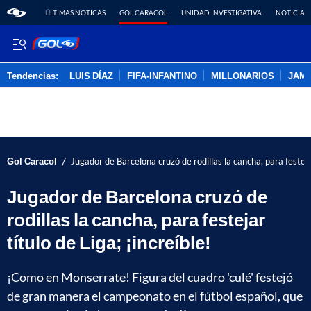
ÚLTIMAS NOTICAS
GOL CARACOL
UNIDAD INVESTIGATIVA
NOTICIAS
Tendencias:
LUIS DÍAZ
FIFA-INFANTINO
MILLONARIOS
JAM
PUBLICIDAD
/
Gol Caracol
Jugador de Barcelona cruzó de rodillas la cancha, para festejar
Jugador de Barcelona cruzó de
rodillas la cancha, para festejar
título de Liga; ¡increíble!
¡Como en Monserrate! Figura del cuadro 'culé' festejó
de gran manera el campeonato en el fútbol español, que