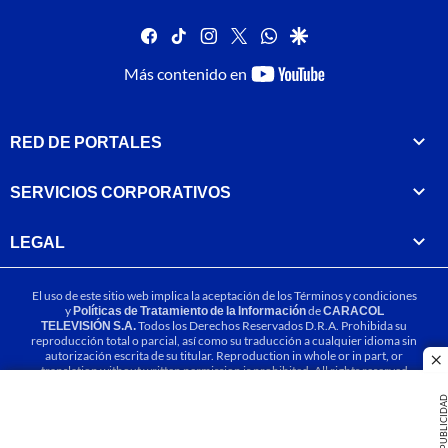
facebook
tiktok
instagram
twitter
whatsapp
google
youtube-
Más contenido en
footer
RED DE PORTALES
SERVICIOS CORPORATIVOS
LEGAL
El uso de este sitio web implica la aceptación de los
Términos y condiciones
y
Políticas de Tratamiento de la Información
de
CARACOL
TELEVISIÓN S.A.
Todos los Derechos Reservados D.R.A. Prohibida su
reproducción total o parcial, así como su traducción a cualquier idioma sin
autorización escrita de su titular. Reproduction in whole or in part, or
cl
translation without written permission is prohibited. All rights reserved
2025.
PUBLICIDA
MIEMBRO DE: