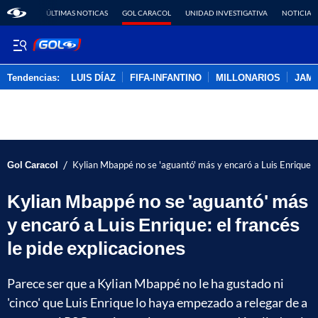
ÚLTIMAS NOTICAS
GOL CARACOL
UNIDAD INVESTIGATIVA
NOTICIAS
Tendencias:
LUIS DÍAZ
FIFA-INFANTINO
MILLONARIOS
JAM
PUBLICIDAD
/
Gol Caracol
Kylian Mbappé no se 'aguantó' más y encaró a Luis Enrique: el
Kylian Mbappé no se 'aguantó' más
y encaró a Luis Enrique: el francés
le pide explicaciones
Parece ser que a Kylian Mbappé no le ha gustado ni
'cinco' que Luis Enrique lo haya empezado a relegar de a