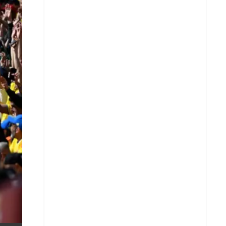
X
Whatsapp