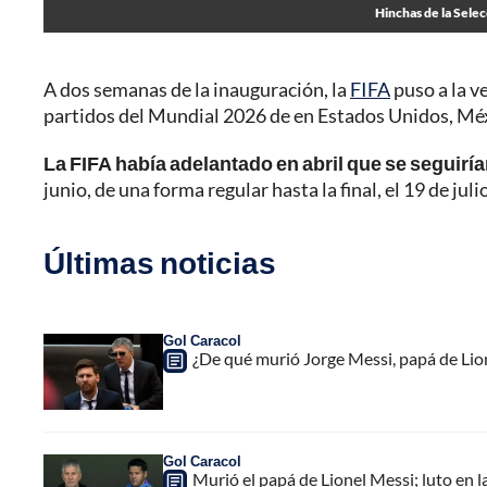
Hinchas de la Selec
A dos semanas de la inauguración, la
FIFA
puso a la v
partidos del Mundial 2026 de en Estados Unidos, Mé
La FIFA había adelantado en abril que se seguiría
junio, de una forma regular hasta la final, el 19 de julio
Últimas noticias
Gol Caracol
¿De qué murió Jorge Messi, papá de Lione
Gol Caracol
Murió el papá de Lionel Messi; luto en la