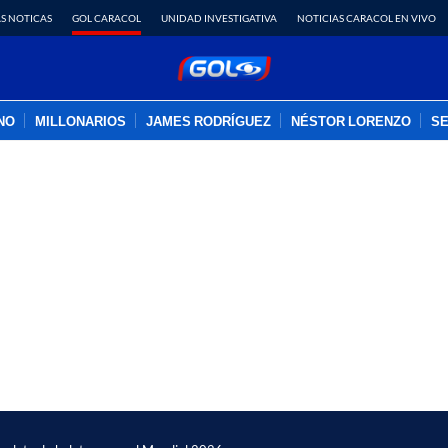
S NOTICAS
GOL CARACOL
UNIDAD INVESTIGATIVA
NOTICIAS CARACOL EN VIVO
INO
MILLONARIOS
JAMES RODRÍGUEZ
NÉSTOR LORENZO
SE
PUBLICIDAD