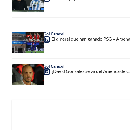
Gol Caracol
El dineral que han ganado PSG y Arsenal
Gol Caracol
¿David González se va del América de Cal