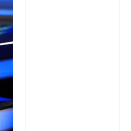
X
Whatsapp