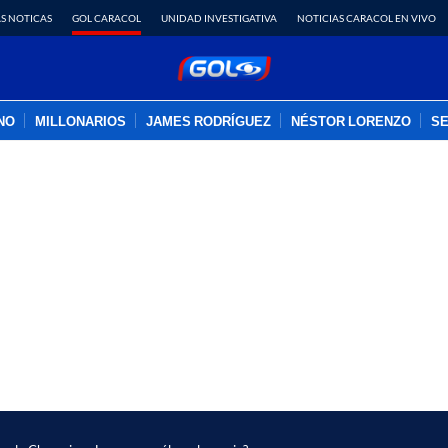
S NOTICAS
GOL CARACOL
UNIDAD INVESTIGATIVA
NOTICIAS CARACOL EN VIVO
INO
MILLONARIOS
JAMES RODRÍGUEZ
NÉSTOR LORENZO
SE
PUBLICIDAD