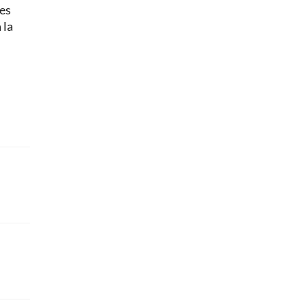
nes
 la