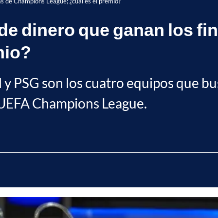
as de Champions League; ¿cuál es el premio?
e dinero que ganan los fi
mio?
l y PSG son los cuatro equipos que bu
a UEFA Champions League.