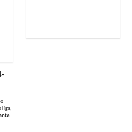
4-
de
 liga,
rante