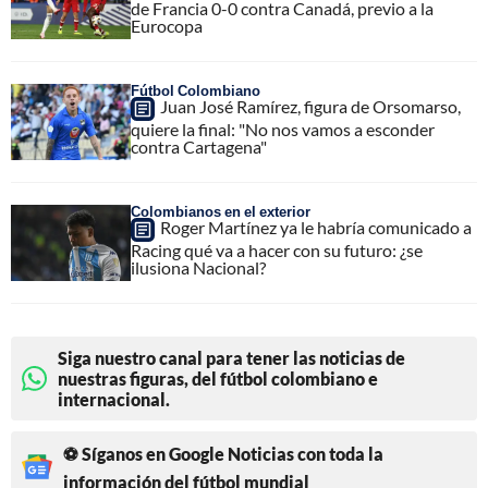
de Francia 0-0 contra Canadá, previo a la
Eurocopa
Fútbol Colombiano
Juan José Ramírez, figura de Orsomarso,
quiere la final: "No nos vamos a esconder
contra Cartagena"
Colombianos en el exterior
Roger Martínez ya le habría comunicado a
Racing qué va a hacer con su futuro: ¿se
ilusiona Nacional?
Siga nuestro canal para tener las noticias de
nuestras figuras, del fútbol colombiano e
internacional.
⚽ Síganos en Google Noticias con toda la
información del fútbol mundial