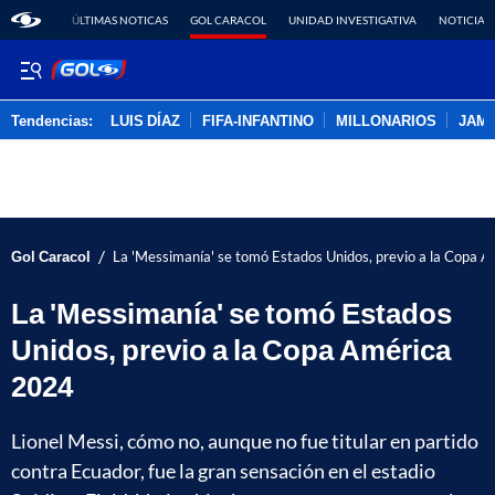
ÚLTIMAS NOTICAS
GOL CARACOL
UNIDAD INVESTIGATIVA
NOTICIAS
Tendencias:
LUIS DÍAZ
FIFA-INFANTINO
MILLONARIOS
JAM
PUBLICIDAD
/
Gol Caracol
La 'Messimanía' se tomó Estados Unidos, previo a la Copa 
La 'Messimanía' se tomó Estados
Unidos, previo a la Copa América
2024
Lionel Messi, cómo no, aunque no fue titular en partido
contra Ecuador, fue la gran sensación en el estadio