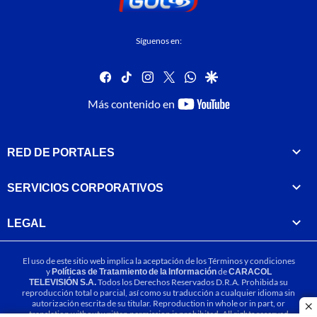
Síguenos en:
facebook
tiktok
instagram
twitter
whatsapp
google
youtube-
Más contenido en
footer
RED DE PORTALES
SERVICIOS CORPORATIVOS
LEGAL
El uso de este sitio web implica la aceptación de los
Términos y condiciones
y
Políticas de Tratamiento de la Información
de
CARACOL
TELEVISIÓN S.A.
Todos los Derechos Reservados D.R.A. Prohibida su
reproducción total o parcial, así como su traducción a cualquier idioma sin
autorización escrita de su titular. Reproduction in whole or in part, or
cl
translation without written permission is prohibited. All rights reserved