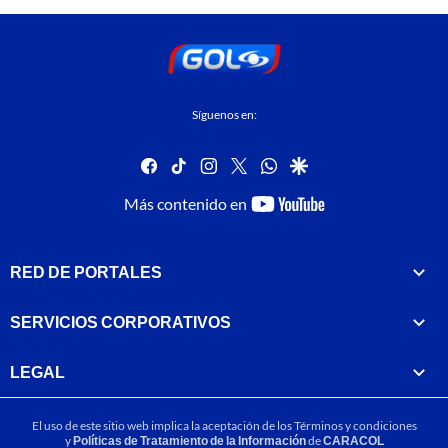
Síguenos en:
facebook
tiktok
instagram
twitter
whatsapp
google
youtube-
Más contenido en
footer
RED DE PORTALES
SERVICIOS CORPORATIVOS
LEGAL
El uso de este sitio web implica la aceptación de los
Términos y condiciones
y
Políticas de Tratamiento de la Información
de
CARACOL