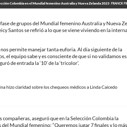
lección Colombia en el Mundial femenino Australia y Nueva Zelanda 2023
FRANCK FI
a fase de grupos del Mundial femenino Australia y Nueva Z
cy Santos se refirió a lo que se viene viviendo en la interna
o nos permite manejar tanta euforia. Al día siguiente de la
, el equipo sabe y es consciente de que si no validamos e
ró de entrada la ‘10’ de la ‘tricolor’.
ina hizo claridad sobre los chequeos médicos a Linda Caicedo
us compañeras, aseguró que en la Selección Colombia la
os del Mundial femenino: “Queremos jugar 7 finales y lo má