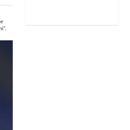
ue
í”.