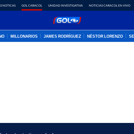
S NOTICAS
GOL CARACOL
UNIDAD INVESTIGATIVA
NOTICIAS CARACOL EN VIVO
INO
MILLONARIOS
JAMES RODRÍGUEZ
NÉSTOR LORENZO
SE
PUBLICIDAD