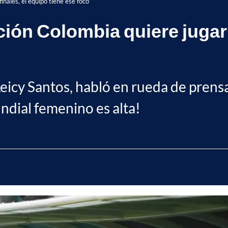
inales, el equipo tiene ese foco”
ión Colombia quiere jugar s
Leicy Santos, habló en rueda de prens
ndial femenino es alta!