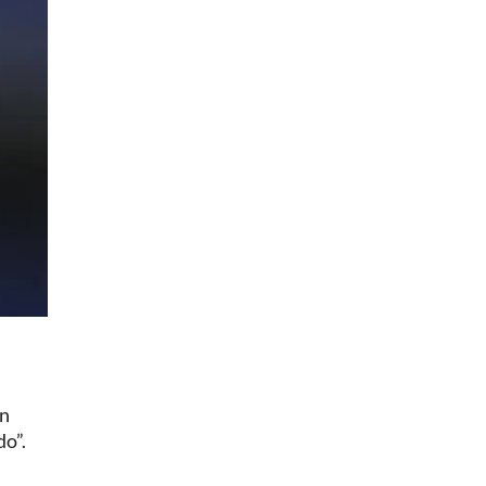
an
do”.