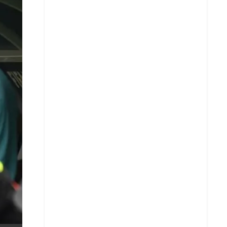
X
Whatsapp