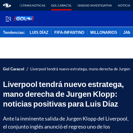
ÚLTIMAS NOTICAS
GOL CARACOL
UNIDAD INVESTIGATIVA
NOTICIAS
Tendencias:
LUIS DÍAZ
FIFA-INFANTINO
MILLONARIOS
JAM
PUBLICIDAD
/
Gol Caracol
Liverpool tendrá nuevo estratega, mano derecha de Jurgen Kl
Liverpool tendrá nuevo estratega,
mano derecha de Jurgen Klopp:
noticias positivas para Luis Díaz
Ante la inminente salida de Jurgen Klopp del Liverpool,
el conjunto inglés anunció el regreso uno de los