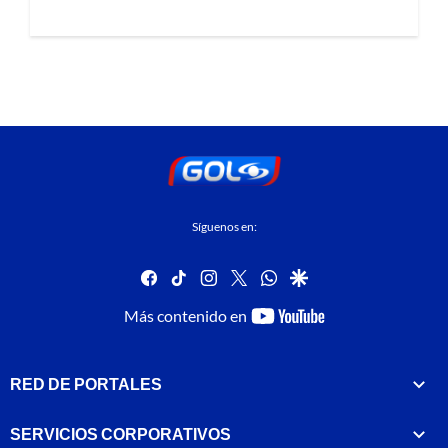
Síguenos en:
facebook
tiktok
instagram
twitter
whatsapp
google
youtube-
Más contenido en
footer
RED DE PORTALES
SERVICIOS CORPORATIVOS