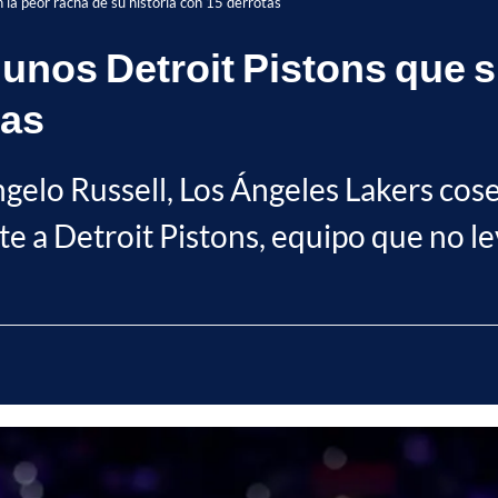
 la peor racha de su historia con 15 derrotas
unos Detroit Pistons que s
tas
gelo Russell, Los Ángeles Lakers cos
e a Detroit Pistons, equipo que no l