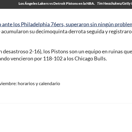
Los Ángeles Lakers vs Detroit Pistons en la NBA.
Tim Nwachukwu/Getty 
o ante los Philadelphia 76ers, superaron sin ningún probl
 acumularon su decimoquinta derrota seguida y registraro
(un desastroso 2-16), los Pistons son un equipo en ruinas qu
ando vencieron por 118-102 a los Chicago Bulls.
viembre: horarios y calendario