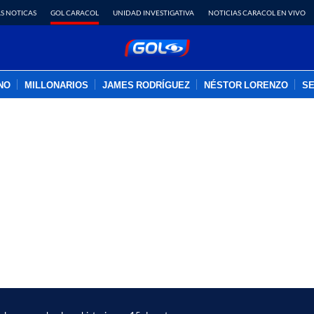
S NOTICAS
GOL CARACOL
UNIDAD INVESTIGATIVA
NOTICIAS CARACOL EN VIVO
INO
MILLONARIOS
JAMES RODRÍGUEZ
NÉSTOR LORENZO
SE
PUBLICIDAD