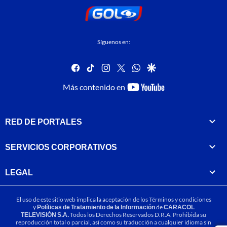
Síguenos en:
facebook
tiktok
instagram
twitter
whatsapp
google
youtube-
Más contenido en
footer
RED DE PORTALES
SERVICIOS CORPORATIVOS
LEGAL
El uso de este sitio web implica la aceptación de los
Términos y condiciones
y
Políticas de Tratamiento de la Información
de
CARACOL
TELEVISIÓN S.A.
Todos los Derechos Reservados D.R.A. Prohibida su
reproducción total o parcial, así como su traducción a cualquier idioma sin