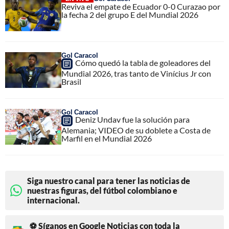
Reviva el empate de Ecuador 0-0 Curazao por
la fecha 2 del grupo E del Mundial 2026
Gol Caracol
Cómo quedó la tabla de goleadores del
Mundial 2026, tras tanto de Vinícius Jr con
Brasil
Gol Caracol
Deniz Undav fue la solución para
Alemania; VIDEO de su doblete a Costa de
Marfil en el Mundial 2026
Siga nuestro canal para tener las noticias de
nuestras figuras, del fútbol colombiano e
internacional.
⚽ Síganos en Google Noticias con toda la