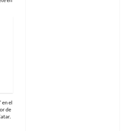
ete en
' en el
dor de
atar.