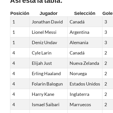
Así está la tabla:
Posición
Jugador
Selección
Gole
1
Jonathan David
Canadá
3
1
Lionel Messi
Argentina
3
1
Deniz Undav
Alemania
3
4
Cyle Larin
Canadá
2
4
Elijah Just
Nueva Zelanda
2
4
Erling Haaland
Noruega
2
4
Folarin Balogun
Estados Unidos
2
4
Harry Kane
Inglaterra
2
4
Ismael Saibari
Marruecos
2