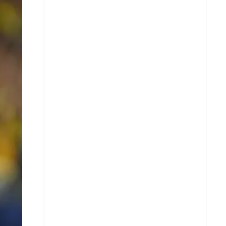
X
Whatsapp