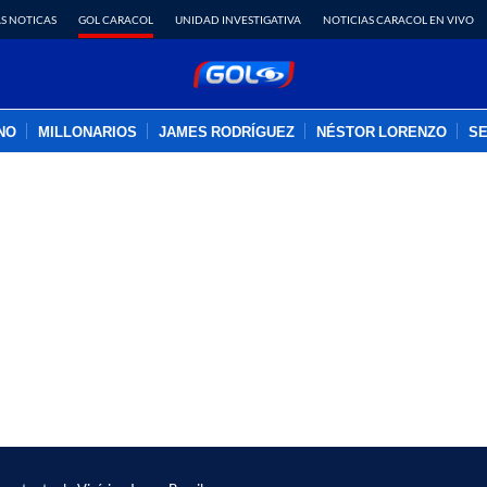
S NOTICAS
GOL CARACOL
UNIDAD INVESTIGATIVA
NOTICIAS CARACOL EN VIVO
INO
MILLONARIOS
JAMES RODRÍGUEZ
NÉSTOR LORENZO
SE
PUBLICIDAD