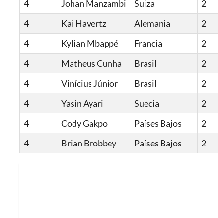
4
Johan Manzambi
Suiza
2
4
Kai Havertz
Alemania
2
4
Kylian Mbappé
Francia
2
4
Matheus Cunha
Brasil
2
4
Vinícius Júnior
Brasil
2
4
Yasin Ayari
Suecia
2
4
Cody Gakpo
Países Bajos
2
4
Brian Brobbey
Países Bajos
2