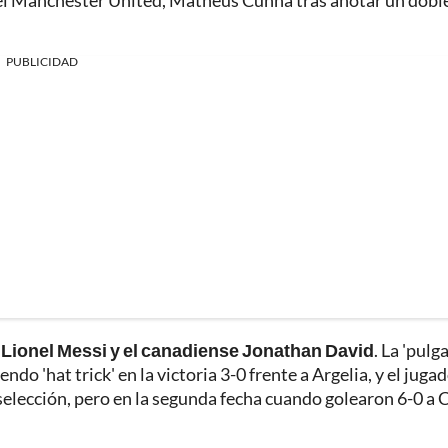
 el Manchester United, Matheus Cunha tras anotar un dobl
PUBLICIDAD
no Lionel Messi y el canadiense Jonathan David
. La 'pulga
do 'hat trick' en la victoria 3-0 frente a Argelia, y el juga
selección, pero en la segunda fecha cuando golearon 6-0 a C