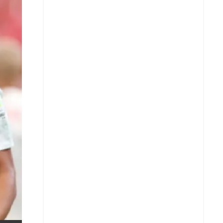
X
Whatsapp