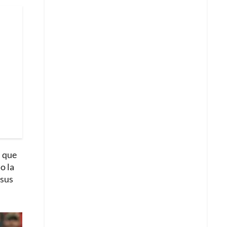
s que
o la
 sus