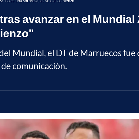
: "no es una sorpresa, es solo el comienzo"
tras avanzar en el Mundial 
mienzo"
al del Mundial, el DT de Marruecos fu
s de comunicación.