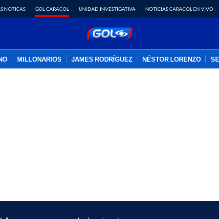
S NOTICAS
GOL CARACOL
UNIDAD INVESTIGATIVA
NOTICIAS CARACOL EN VIVO
INO
MILLONARIOS
JAMES RODRÍGUEZ
NÉSTOR LORENZO
SE
PUBLICIDAD