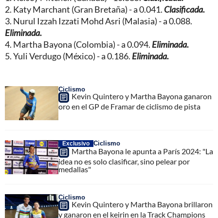
2. Katy Marchant (Gran Bretaña) - a 0.041.
Clasificada.
3. Nurul Izzah Izzati Mohd Asri (Malasia) - a 0.088.
Eliminada.
4. Martha Bayona (Colombia) - a 0.094.
Eliminada.
5. Yuli Verdugo (México) - a 0.186.
Eliminada.
Ciclismo
Kevin Quintero y Martha Bayona ganaron
oro en el GP de Framar de ciclismo de pista
Ciclismo
Exclusivo
Martha Bayona le apunta a París 2024: "La
idea no es solo clasificar, sino pelear por
medallas"
Ciclismo
Kevin Quintero y Martha Bayona brillaron
y ganaron en el keirin en la Track Champions