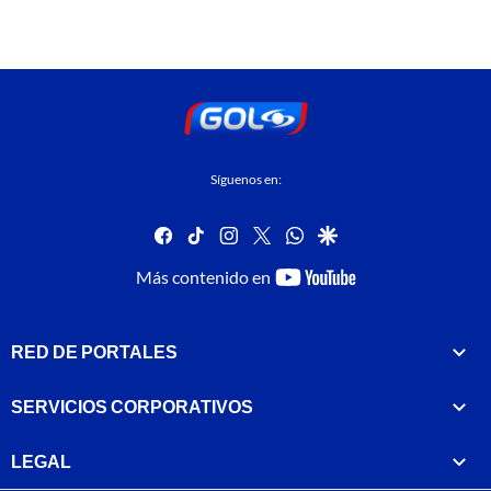
Síguenos en:
facebook
tiktok
instagram
twitter
whatsapp
google
youtube-
Más contenido en
footer
RED DE PORTALES
SERVICIOS CORPORATIVOS
LEGAL