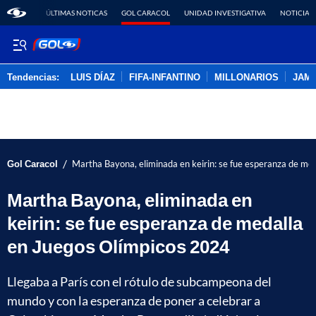
ÚLTIMAS NOTICAS
GOL CARACOL
UNIDAD INVESTIGATIVA
NOTICIAS
Tendencias:
LUIS DÍAZ
FIFA-INFANTINO
MILLONARIOS
JAM
PUBLICIDAD
/
Gol Caracol
Martha Bayona, eliminada en keirin: se fue esperanza de me
Martha Bayona, eliminada en
keirin: se fue esperanza de medalla
en Juegos Olímpicos 2024
Llegaba a París con el rótulo de subcampeona del
mundo y con la esperanza de poner a celebrar a