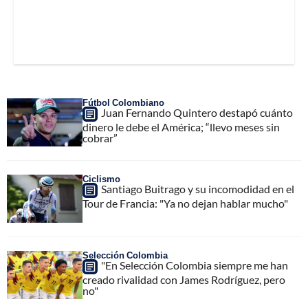
Fútbol Colombiano
Juan Fernando Quintero destapó cuánto
dinero le debe el América; “llevo meses sin
cobrar”
Ciclismo
Santiago Buitrago y su incomodidad en el
Tour de Francia: "Ya no dejan hablar mucho"
Selección Colombia
"En Selección Colombia siempre me han
creado rivalidad con James Rodríguez, pero
no"