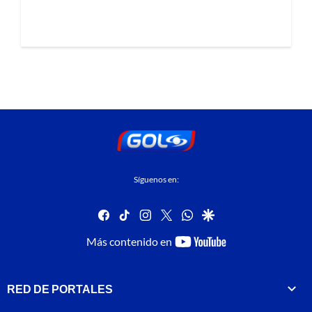
Síguenos en:
facebook
tiktok
instagram
twitter
whatsapp
google
youtube-
Más contenido en
footer
RED DE PORTALES