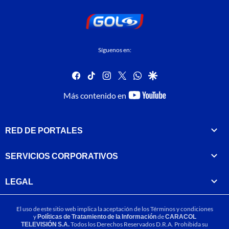
Síguenos en:
facebook
tiktok
instagram
twitter
whatsapp
google
youtube-
Más contenido en
footer
RED DE PORTALES
SERVICIOS CORPORATIVOS
LEGAL
El uso de este sitio web implica la aceptación de los
Términos y condiciones
y
Políticas de Tratamiento de la Información
de
CARACOL
TELEVISIÓN S.A.
Todos los Derechos Reservados D.R.A. Prohibida su