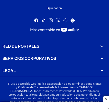
Síguenos en:
facebook
tiktok
instagram
twitter
whatsapp
google
youtube-
Más contenido en
footer
RED DE PORTALES
SERVICIOS CORPORATIVOS
LEGAL
El uso de este sitio web implica la aceptación de los
Términos y condiciones
y
Políticas de Tratamiento de la Información
de
CARACOL
TELEVISIÓN S.A.
Todos los Derechos Reservados D.R.A. Prohibida su
reproducción total o parcial, así como su traducción a cualquier idioma sin
autorización escrita de su titular. Reproduction in whole or in part, or
cl
translation without written permission is prohibited. All rights reserved
2025.