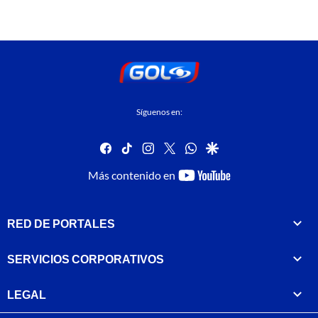
Síguenos en:
facebook
tiktok
instagram
twitter
whatsapp
google
youtube-
Más contenido en
footer
RED DE PORTALES
SERVICIOS CORPORATIVOS
LEGAL