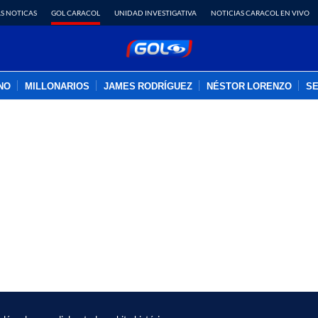
S NOTICAS
GOL CARACOL
UNIDAD INVESTIGATIVA
NOTICIAS CARACOL EN VIVO
INO
MILLONARIOS
JAMES RODRÍGUEZ
NÉSTOR LORENZO
SE
PUBLICIDAD