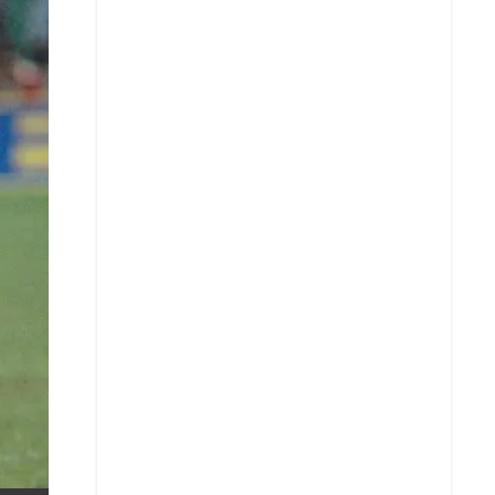
X
Whatsapp