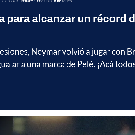
lé en los mundiales; todo un hito histórico
a para alcanzar un récord 
siones, Neymar volvió a jugar con Bra
ualar a una marca de Pelé. ¡Acá todos