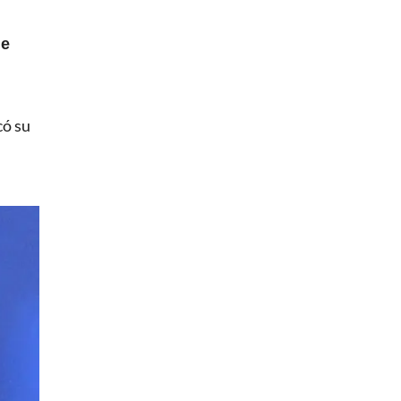
de
có su