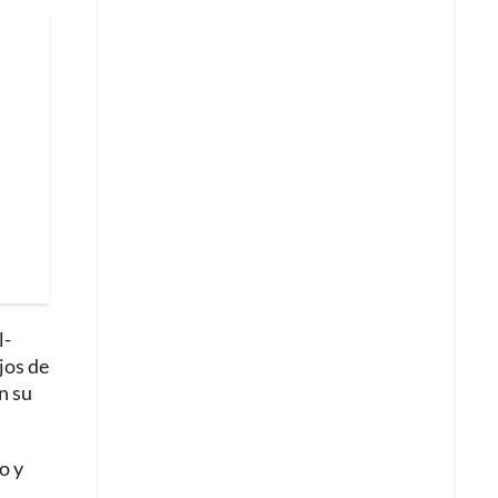
l-
jos de
n su
o y