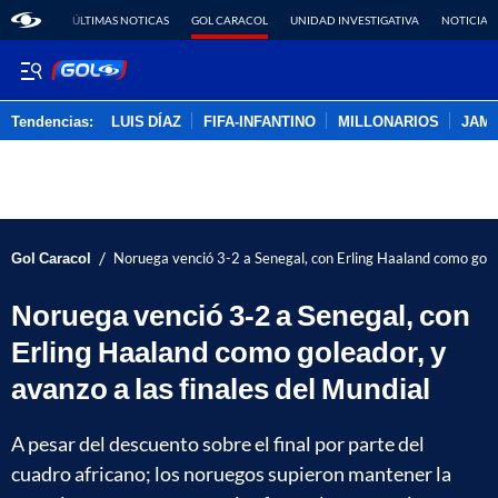
ÚLTIMAS NOTICAS
GOL CARACOL
UNIDAD INVESTIGATIVA
NOTICIAS
Tendencias:
LUIS DÍAZ
FIFA-INFANTINO
MILLONARIOS
JAM
PUBLICIDAD
/
Gol Caracol
Noruega venció 3-2 a Senegal, con Erling Haaland como golea
Noruega venció 3-2 a Senegal, con
Erling Haaland como goleador, y
avanzo a las finales del Mundial
A pesar del descuento sobre el final por parte del
cuadro africano; los noruegos supieron mantener la