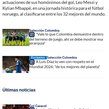
actuaciones de sus homónimos del gol, Leo Messi y
Kylian Mbappé, en una jornada histórica para el fútbol
noruego, al clasificarse entre los 32 mejores del mundo.
Selección Colombia
"Vale lo que Colombia demuestre dentro
del terreno de juego, ahí se debe mostrar esa
jerarquía"
Selección Colombia
Exclusivo
A Luis Díaz lo ven con respeto en el
Mundial 2026; "de los mejores del planeta"
Últimas noticias
Gol Caracol