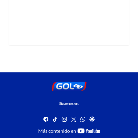
Síguenos en:
facebook
tiktok
instagram
twitter
whatsapp
google
youtube-
Más contenido en
footer