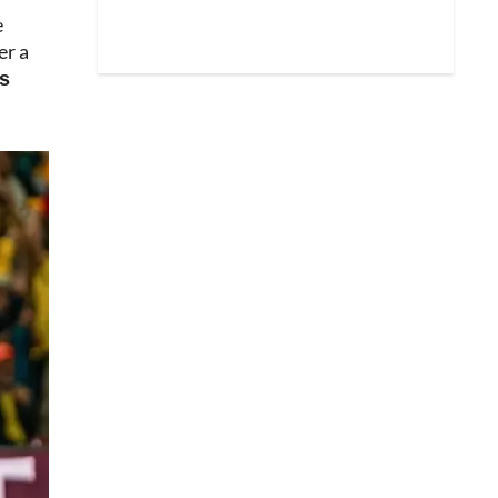
e
er a
os