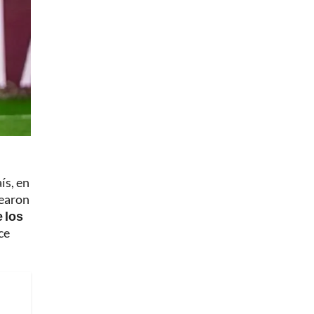
ís, en
learon
 los
ce