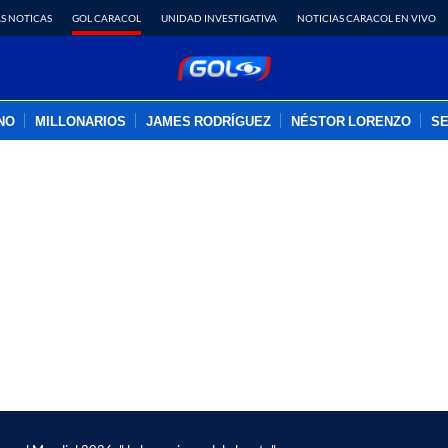
S NOTICAS
GOL CARACOL
UNIDAD INVESTIGATIVA
NOTICIAS CARACOL EN VIVO
INO
MILLONARIOS
JAMES RODRÍGUEZ
NÉSTOR LORENZO
SE
PUBLICIDAD