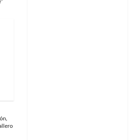
r'
ón,
allero