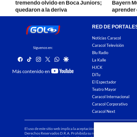
tremendo olvido en Boca Juniors;
Bayern M
quedaron a la deriva
aprender 
RED DE PORTALE
Noticias Caracol
Caracol Televisión
Síguenos en:
Blu Radio
facebook
tiktok
instagram
twitter
whatsapp
google
La Kalle
HJCK
youtube-
Más contenido en
DiTu
footer
El Espectador
Teatro Mayor
Caracol Internacional
Caracol Corporativo
Caracol Next
El uso de este sitio web implica la aceptación de los
Términos y condici
Derechos Reservados D.R.A. Prohibida su reproducción total o parcial, a