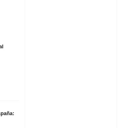
al
spaña: