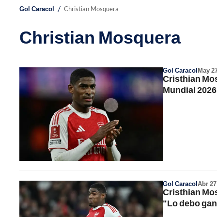
/
Gol Caracol
Christian Mosquera
Christian Mosquera
Gol Caracol
May 2
Cristhian Mos
Mundial 2026
Gol Caracol
Abr 27
Cristhian Mo
"Lo debo gana