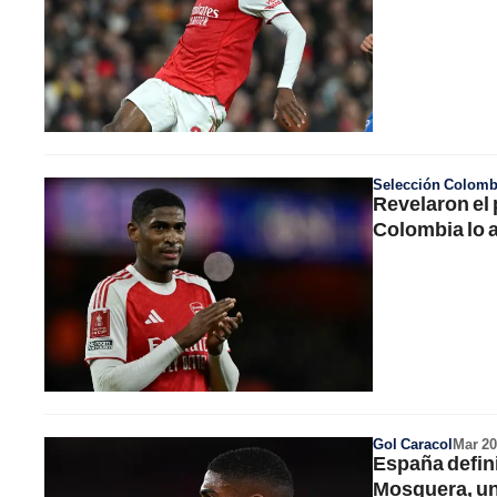
Selección Colomb
Revelaron el
Colombia lo 
Gol Caracol
Mar 20
España defini
Mosquera, un