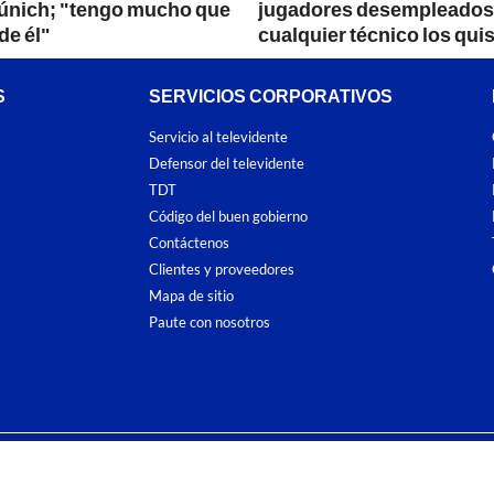
únich; "tengo mucho que
jugadores desempleados
de él"
cualquier técnico los quis
S
SERVICIOS CORPORATIVOS
Servicio al televidente
Defensor del televidente
TDT
Código del buen gobierno
Contáctenos
Clientes y proveedores
Mapa de sitio
Paute con nosotros
ones
y
Políticas de Tratamiento de la Información
de
CARACOL TELEVISIÓN S.A.
To
sí como su traducción a cualquier idioma sin autorización escrita de su titular. Repro