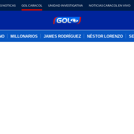
S NOTICAS
GOL CARACOL
UNIDAD INVESTIGATIVA
NOTICIAS CARACOL EN VIVO
INO
MILLONARIOS
JAMES RODRÍGUEZ
NÉSTOR LORENZO
SE
PUBLICIDAD