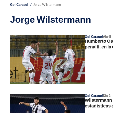
/
Gol Caracol
Jorge Wilstermann
Jorge Wilstermann
Gol Caracol
Abr 5
Humberto Osor
penalti, en 
Gol Caracol
Dic 2
Wilstermann 
estadísticas 