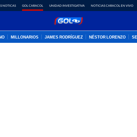
S NOTICAS
GOL CARACOL
UNIDAD INVESTIGATIVA
NOTICIAS CARACOL EN VIVO
INO
MILLONARIOS
JAMES RODRÍGUEZ
NÉSTOR LORENZO
SE
PUBLICIDAD