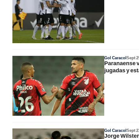
Gol Caracol
Sept 2
Paranaense v
jugadas y est
Gol Caracol
Sept 2
Jorge Wilste