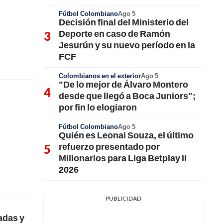
Fútbol Colombiano
Ago 5
Decisión final del Ministerio del
Deporte en caso de Ramón
Jesurún y su nuevo período en la
FCF
Colombianos en el exterior
Ago 5
"De lo mejor de Álvaro Montero
desde que llegó a Boca Juniors";
por fin lo elogiaron
Fútbol Colombiano
Ago 5
Quién es Leonai Souza, el último
refuerzo presentado por
Millonarios para Liga Betplay II
2026
PUBLICIDAD
adas y