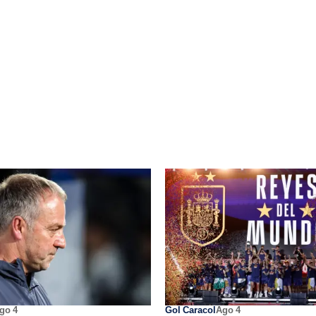
go 4
Gol Caracol
Ago 4