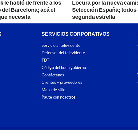
k le habló de frente a los
Locura por la nueva camis
 del Barcelona; acá el
Selección España; todos 
que necesita
segunda estrella
S
SERVICIOS CORPORATIVOS
Servicio al televidente
Defensor del televidente
TDT
Código del buen gobierno
Contáctenos
Clientes y proveedores
Mapa de sitio
Paute con nosotros
ones
y
Políticas de Tratamiento de la Información
de
CARACOL TELEVISIÓN S.A.
To