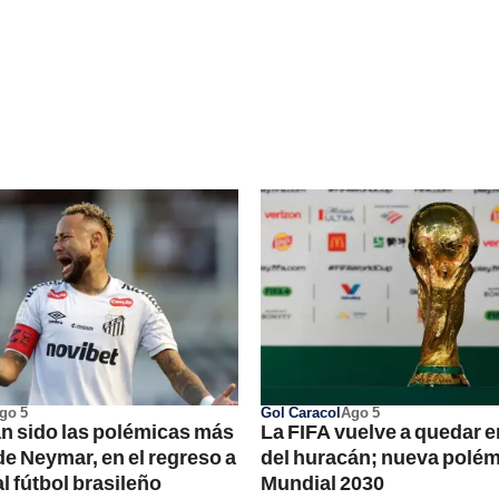
go 5
Gol Caracol
Ago 5
n sido las polémicas más
La FIFA vuelve a quedar en
e Neymar, en el regreso a
del huracán; nueva polémi
l fútbol brasileño
Mundial 2030