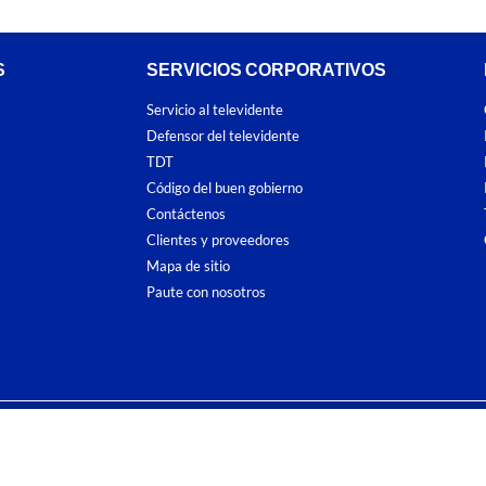
S
SERVICIOS CORPORATIVOS
Servicio al televidente
Defensor del televidente
TDT
Código del buen gobierno
Contáctenos
Clientes y proveedores
Mapa de sitio
Paute con nosotros
ones
y
Políticas de Tratamiento de la Información
de
CARACOL TELEVISIÓN S.A.
To
sí como su traducción a cualquier idioma sin autorización escrita de su titular. Repro
. All rights reserved 2025.