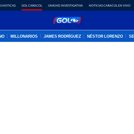
S NOTICAS
GOL CARACOL
UNIDAD INVESTIGATIVA
NOTICIAS CARACOL EN VIVO
INO
MILLONARIOS
JAMES RODRÍGUEZ
NÉSTOR LORENZO
SE
PUBLICIDAD