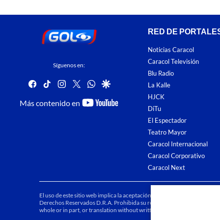
RED DE PORTALE
Noticias Caracol
Caracol Televisión
Síguenos en:
Blu Radio
facebook
tiktok
instagram
twitter
whatsapp
google
La Kalle
HJCK
youtube-
Más contenido en
DiTu
footer
El Espectador
Teatro Mayor
Caracol Internacional
Caracol Corporativo
Caracol Next
El uso de este sitio web implica la aceptación de los
Términos y condici
Derechos Reservados D.R.A. Prohibida su reproducción total o parcial, a
whole or in part, or translation without written permission is prohibited