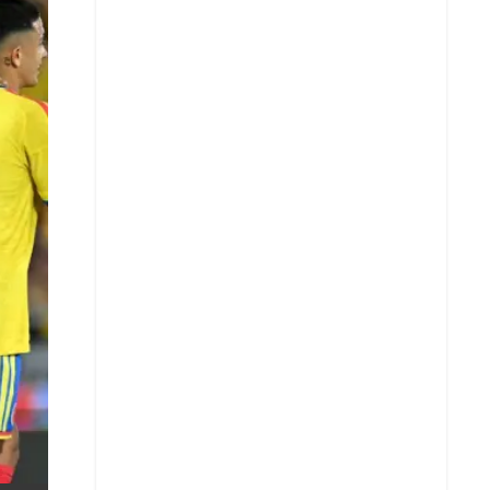
X
Whatsapp