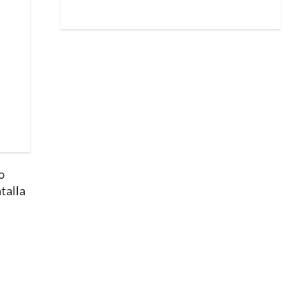
o
talla