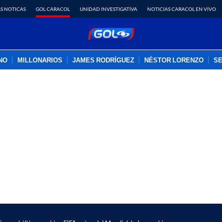
S NOTICAS
GOL CARACOL
UNIDAD INVESTIGATIVA
NOTICIAS CARACOL EN VIVO
INO
MILLONARIOS
JAMES RODRÍGUEZ
NÉSTOR LORENZO
SE
PUBLICIDAD