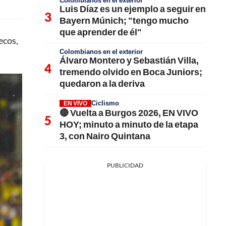
Colombianos en el exterior
Luis Díaz es un ejemplo a seguir en
Bayern Múnich; "tengo mucho
que aprender de él"
ecos,
Colombianos en el exterior
Álvaro Montero y Sebastián Villa,
tremendo olvido en Boca Juniors;
quedaron a la deriva
Ciclismo
EN VIVO
🔴 Vuelta a Burgos 2026, EN VIVO
HOY; minuto a minuto de la etapa
3, con Nairo Quintana
PUBLICIDAD