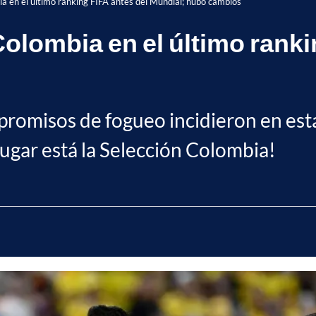
ia en el último ranking FIFA antes del Mundial; hubo cambios
olombia en el último ranki
promisos de fogueo incidieron en esta
ugar está la Selección Colombia!