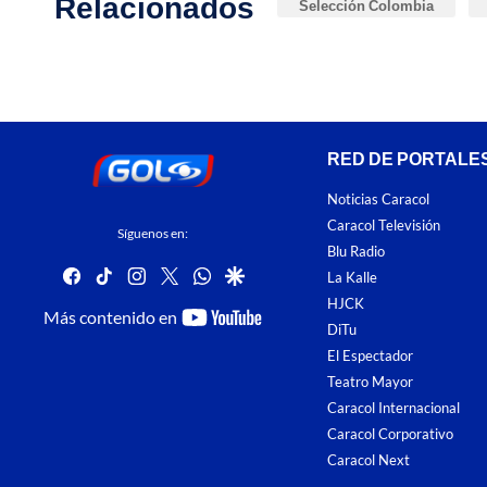
Relacionados
Selección Colombia
RED DE PORTALE
Noticias Caracol
Caracol Televisión
Síguenos en:
Blu Radio
facebook
tiktok
instagram
twitter
whatsapp
google
La Kalle
HJCK
youtube-
Más contenido en
DiTu
footer
El Espectador
Teatro Mayor
Caracol Internacional
Caracol Corporativo
Caracol Next