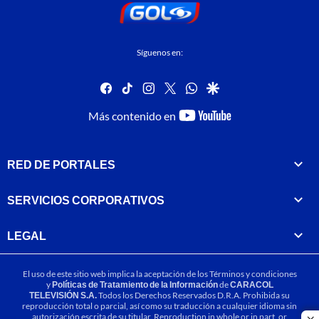
Síguenos en:
facebook
tiktok
instagram
twitter
whatsapp
google
youtube-
Más contenido en
footer
RED DE PORTALES
SERVICIOS CORPORATIVOS
LEGAL
El uso de este sitio web implica la aceptación de los
Términos y condiciones
y
Políticas de Tratamiento de la Información
de
CARACOL
TELEVISIÓN S.A.
Todos los Derechos Reservados D.R.A. Prohibida su
reproducción total o parcial, así como su traducción a cualquier idioma sin
autorización escrita de su titular. Reproduction in whole or in part, or