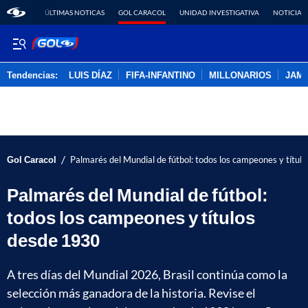
ÚLTIMAS NOTICAS
GOL CARACOL
UNIDAD INVESTIGATIVA
NOTICIAS
Tendencias:
LUIS DÍAZ
FIFA-INFANTINO
MILLONARIOS
JAM
PUBLICIDAD
/
Gol Caracol
Palmarés del Mundial de fútbol: todos los campeones y títul
Palmarés del Mundial de fútbol:
todos los campeones y títulos
desde 1930
A tres días del Mundial 2026, Brasil continúa como la
selección más ganadora de la historia. Revise el