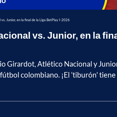
s. Junior, en la final de la Liga BetPlay I-2026
onal vs. Junior, en la final
io Girardot, Atlético Nacional y Junio
útbol colombiano. ¡El 'tiburón' tiene