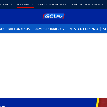
S NOTICAS
GOL CARACOL
UNIDAD INVESTIGATIVA
NOTICIAS CARACOL EN VIVO
INO
MILLONARIOS
JAMES RODRÍGUEZ
NÉSTOR LORENZO
SE
PUBLICIDAD