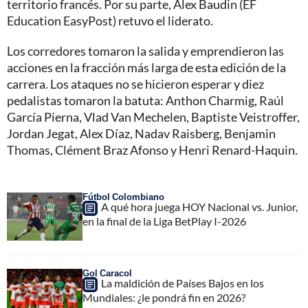
territorio francés. Por su parte, Alex Baudin (EF
Education EasyPost) retuvo el liderato.
Los corredores tomaron la salida y emprendieron las
acciones en la fracción más larga de esta edición de la
carrera. Los ataques no se hicieron esperar y diez
pedalistas tomaron la batuta: Anthon Charmig, Raúl
García Pierna, Vlad Van Mechelen, Baptiste Veistroffer,
Jordan Jegat, Alex Díaz, Nadav Raisberg, Benjamin
Thomas, Clément Braz Afonso y Henri Renard-Haquin.
Fútbol Colombiano
A qué hora juega HOY Nacional vs. Junior,
en la final de la Liga BetPlay I-2026
Gol Caracol
La maldición de Países Bajos en los
Mundiales: ¿le pondrá fin en 2026?