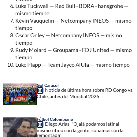
Luke Tuckwell — Red Bull - BORA - hansgrohe —
mismo tiempo
Kévin Vauquelin — Netcompany INEOS — mismo
tiempo
Oscar Onley — Netcompany INEOS — mismo
tiempo
Rudy Molard — Groupama - FDJ United — mismo
tiempo
Luke Plapp — Team Jayco AlUla — mismo tiempo
Gol Caracol
Noticia de última hora sobre RD Congo vs.
Chile, antes del Mundial 2026
Fútbol Colombiano
Diego Arias: "Ojalá podamos latir al
mismo ritmo con la gente; soñamos con la
remontada"