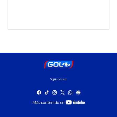
Síguenos en:
facebook
tiktok
instagram
twitter
whatsapp
google
youtube-
Más contenido en
footer