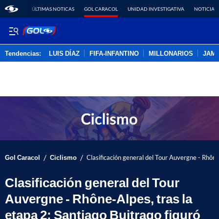
ÚLTIMAS NOTICAS
GOL CARACOL
UNIDAD INVESTIGATIVA
NOTICIAS
Tendencias:
LUIS DÍAZ
FIFA-INFANTINO
MILLONARIOS
JAM
PUBLICIDAD
/
/
Gol Caracol
Ciclismo
Clasificación general del Tour Auvergne - Rhône-
Clasificación general del Tour
Auvergne - Rhône-Alpes, tras la
etapa 2; Santiago Buitrago figuró