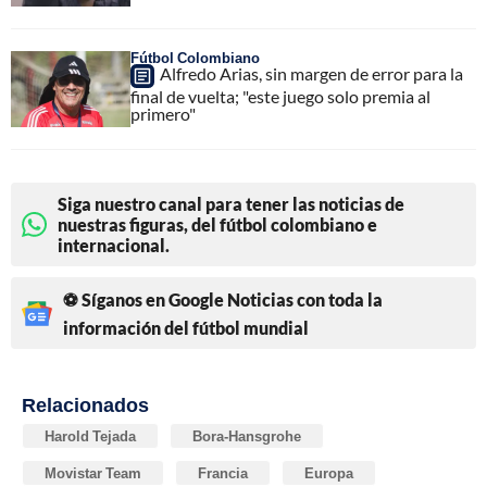
Fútbol Colombiano
Alfredo Arias, sin margen de error para la
final de vuelta; "este juego solo premia al
primero"
Siga nuestro canal para tener las noticias de
nuestras figuras, del fútbol colombiano e
internacional.
⚽ Síganos en Google Noticias con toda la
información del fútbol mundial
Relacionados
Harold Tejada
Bora-Hansgrohe
Movistar Team
Francia
Europa