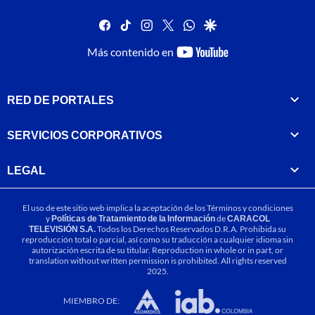
facebook
tiktok
instagram
twitter
whatsapp
google
youtube-
Más contenido en
footer
RED DE PORTALES
SERVICIOS CORPORATIVOS
LEGAL
El uso de este sitio web implica la aceptación de los
Términos y condiciones
y
Políticas de Tratamiento de la Información
de
CARACOL
TELEVISIÓN S.A.
Todos los Derechos Reservados D.R.A. Prohibida su
reproducción total o parcial, así como su traducción a cualquier idioma sin
autorización escrita de su titular. Reproduction in whole or in part, or
translation without written permission is prohibited. All rights reserved
2025.
MIEMBRO DE: